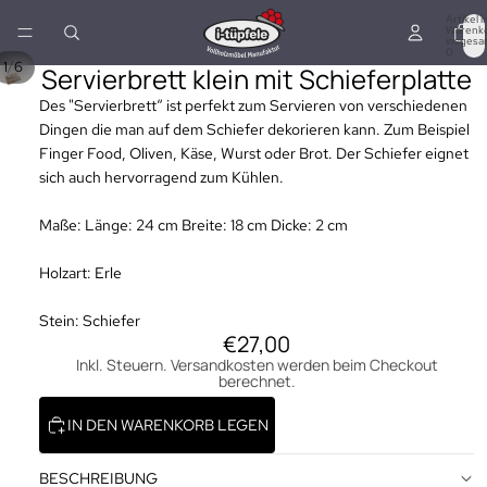
Artikel i
Warenk
insgesa
0
/
1
6
Servierbrett klein mit Schieferplatte
Des "Servierbrett“ ist perfekt zum Servieren von verschiedenen
Dingen die man auf dem Schiefer dekorieren kann. Zum Beispiel
Finger Food, Oliven, Käse, Wurst oder Brot. Der Schiefer eignet
sich auch hervorragend zum Kühlen.
Maße: Länge: 24 cm Breite: 18 cm Dicke: 2 cm
Holzart: Erle
Stein: Schiefer
€27,00
Inkl. Steuern. Versandkosten werden beim Checkout
berechnet.
IN DEN WARENKORB LEGEN
BESCHREIBUNG